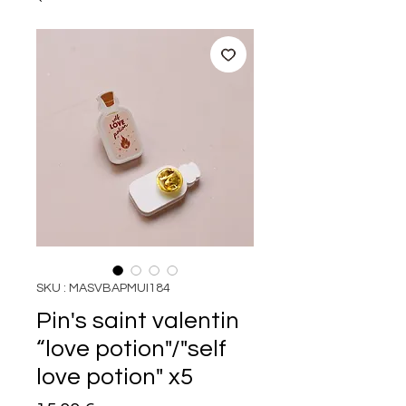
SKU : MASVBAPMUI184
Pin's saint valentin
“love potion"/"self
love potion" x5