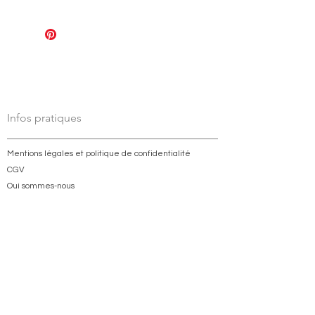
Petit :37€
Grand : 43€
Infos pratiques
Mentions légales et politique de confidentialité
CGV
Qui sommes-nous
Contact
Livraison et retour
Mon compte
Inscrivez-vous à notre liste de
diffusion