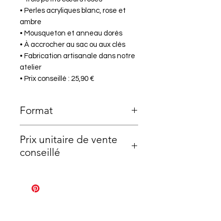
• Perles acryliques blanc, rose et
ambre
• Mousqueton et anneau dorés
• À accrocher au sac ou aux clés
• Fabrication artisanale dans notre
atelier
• Prix conseillé : 25,90 €
Format
Porte clé motel : 7x3,3cm
Paracorde : 20cm
Prix unitaire de vente
conseillé
25,90€