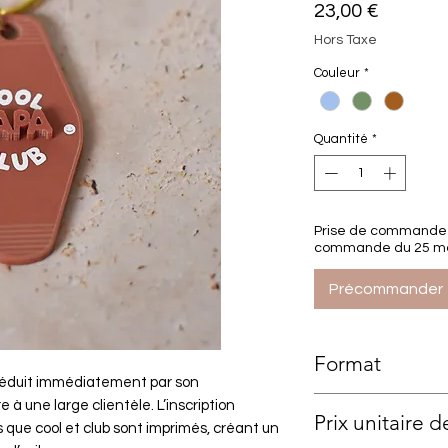
Prix
23,00 €
Hors Taxe
Couleur
*
Quantité
*
Prise de commande d
commande du 25 mai 
Précommander
Format
éduit immédiatement par son
7 × 3,3 cm
 à une large clientèle. L’inscription
Prix unitaire d
is que
cool et club sont
imprimés, créant un