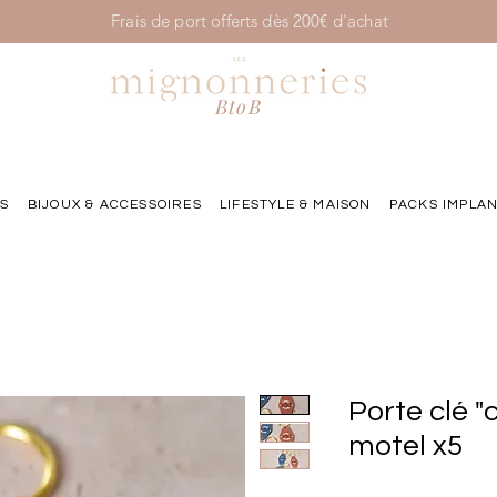
Frais de port offerts dès 200€ d'achat
BtoB
NS
BIJOUX & ACCESSOIRES
LIFESTYLE & MAISON
PACKS IMPLAN
Porte clé "
motel x5