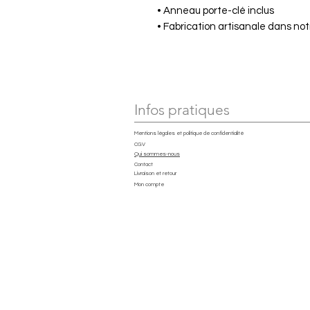
• Anneau porte-clé inclus
• Fabrication artisanale dans not
Infos pratiques
Mentions légales et politique de confidentialité
CGV
Qui sommes-nous
Contact
Livraison et retour
Mon compte