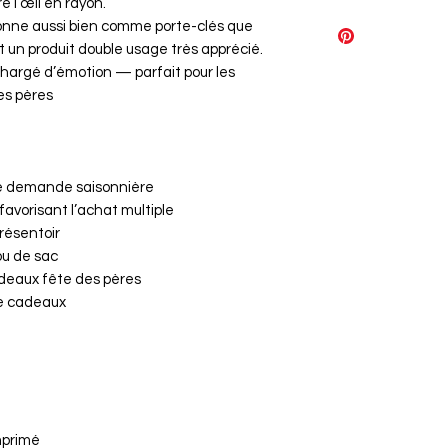
re l’œil en rayon.
12€
tionne aussi bien comme porte-clés que
t un produit double usage très apprécié.
chargé d’émotion — parfait pour les
es pères
rte demande saisonnière
favorisant l’achat multiple
présentoir
ou de sac
cadeaux fête des pères
re cadeaux
primé