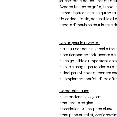
joli contraste de textures qui atti
Avec sa finition soignée, il fonc
comme bijou de sac, ce qui en fai
Un cadeau facile, accessible et 
achats d’impulsion pour la fête d
Atouts pour la revente :
• Produit cadeau universel à fo
• Positionnement prix accessible 
• Design lisible et impactant en 
• Double usage : porte-clés ou bij
• Idéal pour vitrines et corners 
• Complément parfait d’une off
Caractéristiques
• Dimensions : 7 × 3,3 cm
• Matière : plexiglas
• Inscription : « Cool papa club»
• Mot
papa
en relief,
cool papa
im